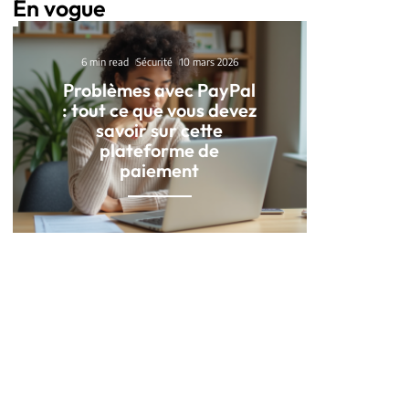
En vogue
6 min read
Sécurité
10 mars 2026
Problèmes avec PayPal
: tout ce que vous devez
savoir sur cette
plateforme de
paiement