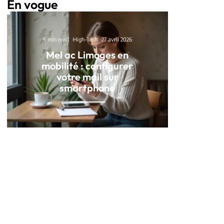
En vogue
5 min read
High-Tech
27 avril 2026
Mel ac Limoges en
mobilité : configurer
votre mail sur
smartphone