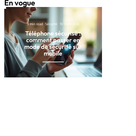
En vogue
9 min read
Sécurité
10 mars 2026
Téléphone sécurisé :
comment passer en
mode de sécurité sur
mobile