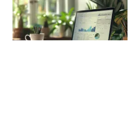
Visibilité web
10 mars 2026
Points forts de WordPress : avantages et
caractéristiques clés du CMS populaire
En vogue