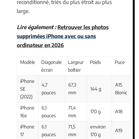
reconditionné, triés du plus étroit au plus
large.
Lire également :
Retrouver les photos
supprimées iPhone avec ou sans
ordinateur en 2026
Modèle
Diagonale
Largeur
Poids
Puce
écran
boîtier
iPhone
4,7
67,3
A15
SE
144 g
pouces
mm
Bionic
(2022)
iPhone
6,1
71,4
170 g
A18
16e
pouces
mm
iPhone
6,1
71,5
environ
A19
17
pouces
mm
170 g