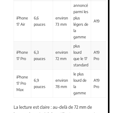
annoncé
parmi les
iPhone
6,6
environ
plus
A19
17 Air
pouces
73 mm
légers de
la
gamme
plus
iPhone
6,3
environ
lourd
A19
17 Pro
pouces
72 mm
que le 17
Pro
standard
le plus
iPhone
6,9
environ
lourd de
A19
17 Pro
pouces
78 mm
la
Pro
Max
gamme
La lecture est claire : au-delà de 72 mm de