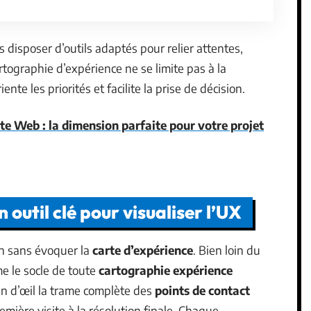
 disposer d’outils adaptés pour relier attentes,
rtographie d’expérience ne se limite pas à la
riente les priorités et facilite la prise de décision.
ite Web : la dimension parfaite pour votre projet
 outil clé pour visualiser l’UX
gn sans évoquer la
carte d’expérience
. Bien loin du
me le socle de toute
cartographie expérience
lin d’œil la trame complète des
points de contact
emière visite à la résolution finale. Chaque