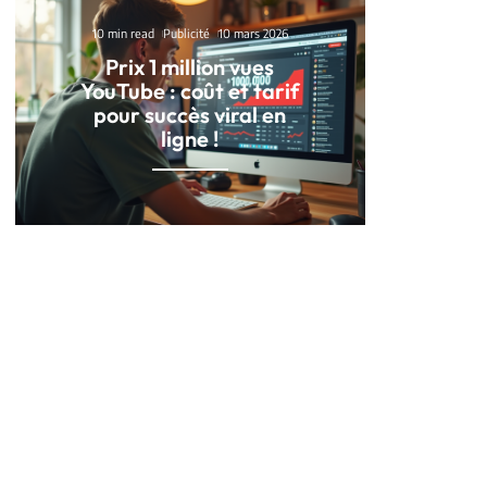
10 min read
Publicité
10 mars 2026
Prix 1 million vues
YouTube : coût et tarif
pour succès viral en
ligne !