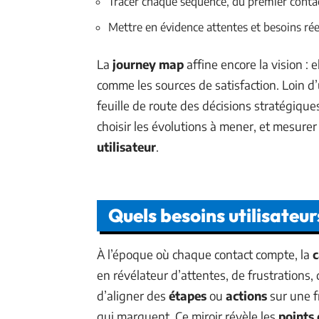
Tracer chaque séquence, du premier contact
Mettre en évidence attentes et besoins ré
La
journey map
affine encore la vision : e
comme les sources de satisfaction. Loin d
feuille de route des décisions stratégiques
choisir les évolutions à mener, et mesurer 
utilisateur
.
Quels besoins utilisateur
À l’époque où chaque contact compte, la
c
en révélateur d’attentes, de frustrations, 
d’aligner des
étapes
ou
actions
sur une fr
qui marquent. Ce miroir révèle les
points 