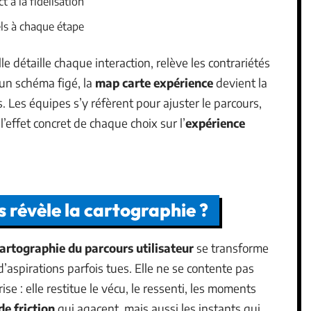
 à la fidélisation
els à chaque étape
lle détaille chaque interaction, relève les contrariétés
’un schéma figé, la
map carte expérience
devient la
. Les équipes s’y réfèrent pour ajuster le parcours,
l’effet concret de chaque choix sur l’
expérience
s révèle la cartographie ?
artographie du parcours utilisateur
se transforme
d’aspirations parfois tues. Elle ne se contente pas
ise : elle restitue le vécu, le ressenti, les moments
de friction
qui agacent, mais aussi les instants qui